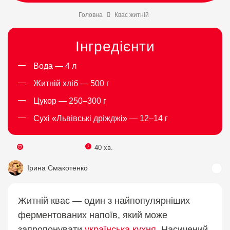
Головна
Квас житній
Інгредієнти
Вода — 4 л
Житній хліб — 500 г
Цукор — 250–300 г
Сухі «Львівські дріжджі» — 12–14 г
40 хв.
Ірина Смакотенко
Житній квас — один з найпопулярніших
ферментованих напоїв, який може
запропонувати
українська кухня
. Насичений