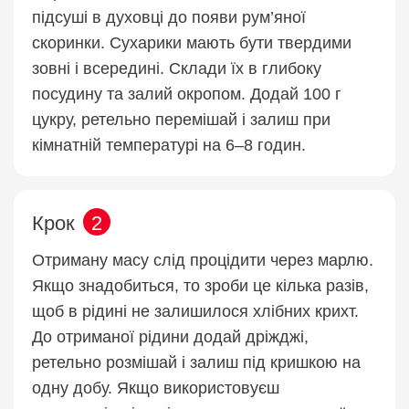
підсуші в духовці до появи рум’яної
скоринки. Сухарики мають бути твердими
зовні і всередині. Склади їх в глибоку
посудину та залий окропом. Додай 100 г
цукру, ретельно перемішай і залиш при
кімнатній температурі на 6–8 годин.
Крок
2
Отриману масу слід процідити через марлю.
Якщо знадобиться, то зроби це кілька разів,
щоб в рідині не залишилося хлібних крихт.
До отриманої рідини додай дріжджі,
ретельно розмішай і залиш під кришкою на
одну добу. Якщо використовуєш