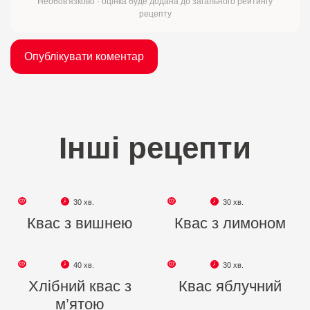
Необов'язково · оцінка буде додана до загального рейтингу
рецепту
Інші рецепти
30 хв.
30 хв.
Квас з вишнею
Квас з лимоном
40 хв.
30 хв.
Хлібний квас з
Квас яблучний
м’ятою