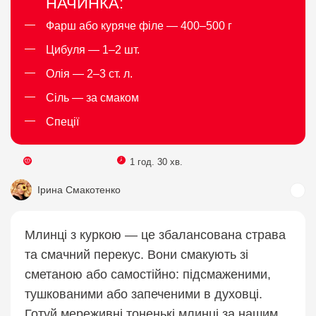
НАЧИНКА:
Фарш або куряче філе — 400–500 г
Цибуля — 1–2 шт.
Олія — 2–3 ст. л.
Сіль — за смаком
Спеції
1 год. 30 хв.
Ірина Смакотенко
Млинці з куркою — це збалансована страва
та смачний перекус. Вони смакують зі
сметаною або самостійно: підсмаженими,
тушкованими або запеченими в духовці.
Готуй мереживні тоненькі млинці за нашим