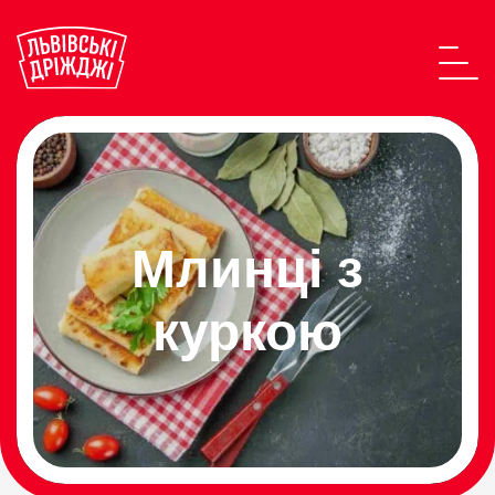
Млинці з
куркою