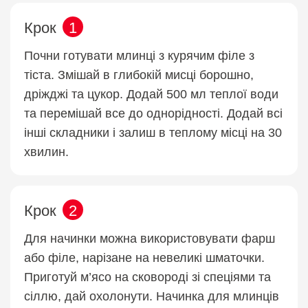
Крок
1
Почни готувати млинці з курячим філе з
тіста. Змішай в глибокій мисці борошно,
дріжджі та цукор. Додай 500 мл теплої води
та перемішай все до однорідності. Додай всі
інші складники і залиш в теплому місці на 30
хвилин.
Крок
2
Для начинки можна використовувати фарш
або філе, нарізане на невеликі шматочки.
Приготуй м’ясо на сковороді зі спеціями та
сіллю, дай охолонути. Начинка для млинців