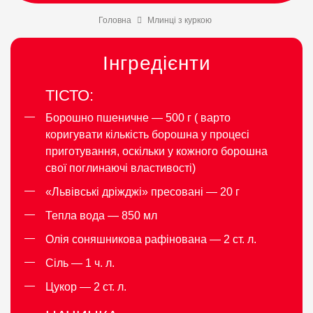
Головна
Млинці з куркою
Інгредієнти
ТІСТО:
Борошно пшеничне — 500 г ( варто
коригувати кількість борошна у процесі
приготування, оскільки у кожного борошна
свої поглинаючі властивості)
«Львівські дріжджі» пресовані — 20 г
Тепла вода — 850 мл
Олія соняшникова рафінована — 2 ст. л.
Сіль — 1 ч. л.
Цукор — 2 ст. л.