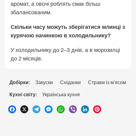
аромат, а овочі роблять смак більш
збалансованим.
Скільки часу можуть зберігатися млинці з
курячою начинкою в холодильнику?
У холодильнику до 2–3 днів, а в морозилці
до 2 місяців.
Добірки:
Закyски
Снідaнки
Страви із м'ясом
Кухні світу:
Українськa кухня
Facebook
X
Telegram
Messenger
WhatsApp
Viber
LinkedIn
Pinterest