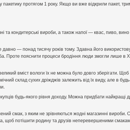
у пакетику протягом 1 року. Якщо ви вже відкрили пакет, тр
і та кондитерські вироби, а також напої — квас, пиво, вино
е давно — понад тисячу років тому. Здавна його використову
а. Проте пояснити процеси бродіння люди змогли лише в XIX
великий вміст вологи їх не можна було довго зберігати. Щоб
мічний склад сухих дріжджів залежить від їх виду, але в бу
ни.
окупців будь-якого рівня доходу. Можна придбати найкращі д
ений смак, з яким не зрівняються жодні магазинні вироби. О
ста, щоб потішити родину та друзів неперевершеними смака