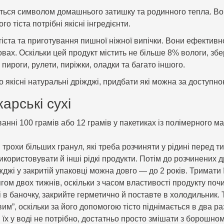
ться символом домашнього затишку та родинного тепла. Во
 тіста потрібні якісні інгредієнти.
тіста та приготування пишної ніжної випічки. Вони ефектив
ах. Оскільки цей продукт містить не більше 8% вологи, збе
 пироги, рулети, пиріжки, оладки та багато іншого.
якісні натуральні дріжджі, придбати які можна за доступною
арські сухі
анні 100 грамів або 12 грамів у пакетиках із полімерного м
рохи більших гранул, які треба розчиняти у рідині перед тим
икористовувати й інші рідкі продукти. Потім до розчинених 
ріжджі у закритій упаковці можна довго — до 2 років. Тримат
ягом двох тижнів, оскільки з часом властивості продукту по
 баночку, закрийте герметично й поставте в холодильник. Та
вим”, оскільки за його допомогою тісто піднімається в два
їх у воді не потрібно, достатньо просто змішати з борошном.