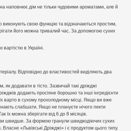
на наповнює дім не тільки чудовими ароматами, але й
но виконують свою функцію та відзначаються простим,
рігати його можна тривалий час. За допомогою сухих
 вартістю в Україні.
атеріалу. Відповідно до властивостей виділяють два
, як додавати в тісто. Зазвичай такі дріжджі
дріжджів додають просіяне борошно та інші інгредієнти
и їх варто в сухому прохолодному місці. Якщо ви вже
чинають слабшати. Якщо не плануєте нічого пекти
к їх можна зберігати від 6 до 8 місяців.
 рази швидше. За формою гранули швидкодіючих сухих
 Власне «Львівські Дріжджі» і є продуктом цього типу.