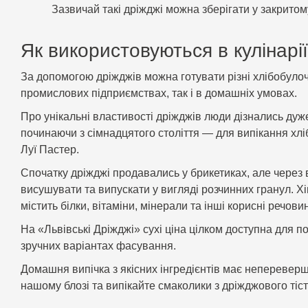
Зазвичай такі дріжджі можна зберігати у закритом
Як використовуються в кулінарії
За допомогою дріжджів можна готувати різні хлібобулочн
промислових підприємствах, так і в домашніх умовах.
Про унікальні властивості дріжджів люди дізнались дуж
починаючи з сімнадцятого століття — для випікання хліб
Луї Пастер.
Спочатку дріжджі продавались у брикетиках, але через 
висушувати та випускати у вигляді розчинних гранул. Хі
містить білки, вітаміни, мінерали та інші корисні речови
На «Львівські Дріжджі» сухі ціна цілком доступна для п
зручних варіантах фасування.
Домашня випічка з якісних інгредієнтів має непереверш
нашому блозі та випікайте смаколики з дріжджового ті