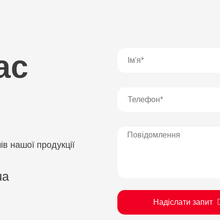
ас
в нашої продукції
ua
Надіслати запит