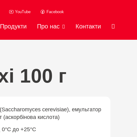
YouTube
Facebook
Продукти
Про нас
Контакти
і 100 г
(Saccharomyces cerevisiae), емульгатор
т (аскорбінова кислота)
 0°C до +25°C