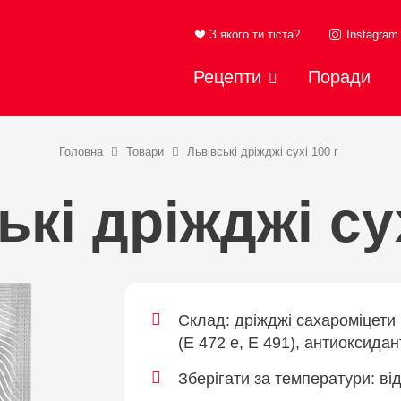
З якого ти тіста?
Instagram
Рецепти
Поради
Головна
Товари
Львівські дріжджі сухі 100 г
ькі дріжджі сух
Склад:
дріжджі сахароміцети 
(Е 472 е, Е 491), антиоксидан
Зберігати за температури:
від