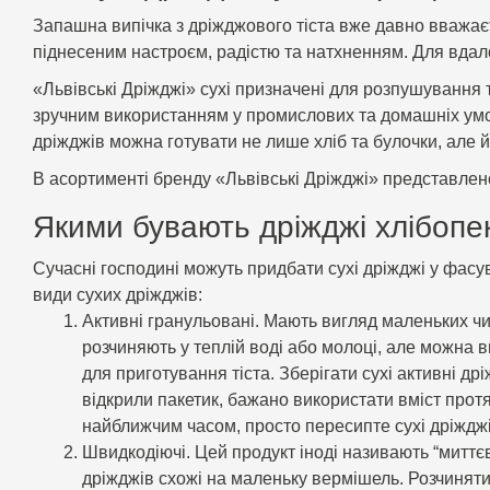
Запашна випічка з дріжджового тіста вже давно вважає
піднесеним настроєм, радістю та натхненням. Для вдалого
«Львівські Дріжджі» сухі призначені для розпушування 
зручним використанням у промислових та домашніх умов
дріжджів можна готувати не лише хліб та булочки, але й
В асортименті бренду «Львівські Дріжджі» представлено 
Якими бувають дріжджі хлібопек
Сучасні господині можуть придбати сухі дріжджі у фасув
види сухих дріжджів:
Активні гранульовані. Мають вигляд маленьких чи т
розчиняють у теплій воді або молоці, але можна в
для приготування тіста. Зберігати сухі активні д
відкрили пакетик, бажано використати вміст прот
найближчим часом, просто пересипте сухі дріжджі в
Швидкодіючі. Цей продукт іноді називають “миттє
дріжджів схожі на маленьку вермішель. Розчиняти 