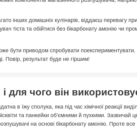
кремих компонентів магазинного розпушувача, наприк
агато інших домашніх кулінарів, віддаєш перевагу пр
увач тіста та обійтися без бікарбонату амонію чи пр
ж може бути приводом спробувати поекспериментувати
і. Повір, результат буде не гіршим!
і для чого він використовує
тна в їжу сполука, яка під час хімічної реакції вид
 бісквіти та панкейки об’ємними й пухкими. Зазвичай 
розпушувачі на основі бікарбонату амонію. Проте все