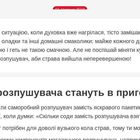
01 Червня 2024
 ситуацією, коли духовка вже нагрілася, тісто заміша
, оладки та інші домашні смаколики: майже кожного 
ю і геть не такою смачною. Але не поспішай міняти к
 розпушувач, аби страва вийшла неперевершеною!
розпушувача стануть в приг
ати саморобний розпушувач замість яскравого пакетик
ї, коли думки: «Скільки соди замість розпушувача вз
нт потрібен для доволі вузького кола страв, тому ти 