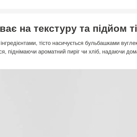
ає на текстуру та підйом т
інгредієнтами, тісто насичується бульбашками вугле
ся, піднімаючи ароматний пиріг чи хліб, надаючи до