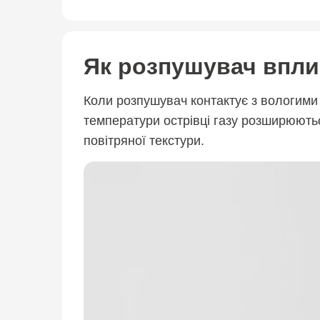
Як розпушувач вплив
Коли розпушувач контактує з вологими 
температури острівці газу розширюють
повітряної текстури.