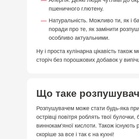
Алергія. Деякі люди чутливі до о
пшеничного глютену.
Натуральність. Можливо ти, як і б
поради про те, як замінити розпуш
особливо актуальними.
Ну і проста кулінарна цікавість тако
сторіч без порошкових добавок у випічц
Що таке розпушувач 
Розпушувачем може стати будь-яка прида
острівці повітря роблять твої булочки,
виннокам’яної кислоти. Також існують 
скоріше за все і так є на кухні!