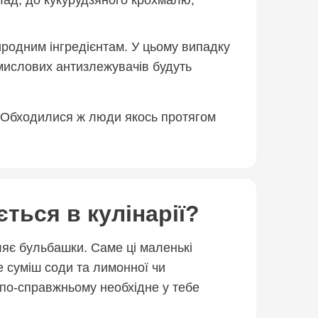
лад, до кукурудзяного крохмалю,
иродним інгредієнтам. У цьому випадку
омислових антизлежувачів будуть
. Обходилися ж люди якось протягом
ться в кулінарії?
іляє бульбашки. Саме ці маленькі
це суміш соди та лимонної чи
 по-справжньому необхідне у тебе