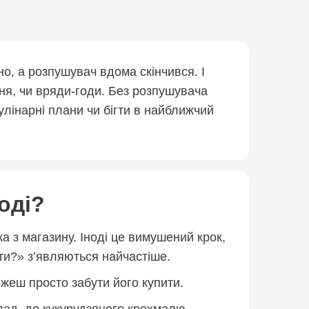
но, а розпушувач вдома скінчився. І
дня, чи вряди-годи. Без розпушувача
улінарні плани чи бігти в найближчий
оді?
а з магазину. Іноді це вимушений крок,
яти?» з’являються найчастіше.
можеш просто забути його купити.