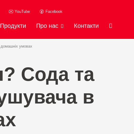
YouTube
Facebook
Продукти
Про нас
Контакти
в домашніх умовах
ч? Сода та
пушувача в
ах