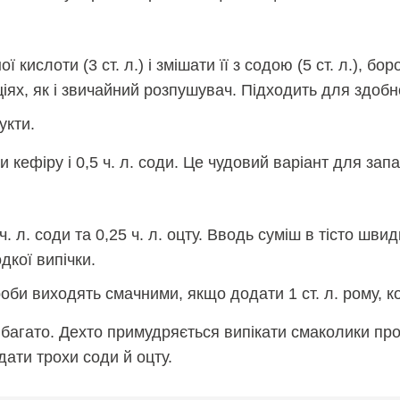
ислоти (3 ст. л.) і змішати її з содою (5 ст. л.), бор
іях, як і звичайний розпушувач. Підходить для здобно
укти.
и кефіру і 0,5 ч. л. соди. Це чудовий варіант для зап
ч. л. соди та 0,25 ч. л. оцту. Вводь суміш в тісто шви
кої випічки.
оби виходять смачними, якщо додати 1 ст. л. рому, ко
 багато. Дехто примудряється випікати смаколики про
дати трохи соди й оцту.