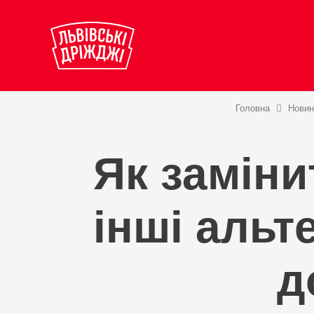
Головна
Новин
Як заміни
інші альт
д