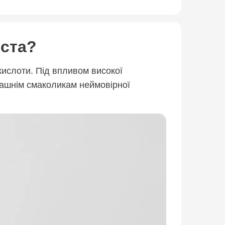
іста?
кислоти. Під впливом високої
машнім смаколикам неймовірної