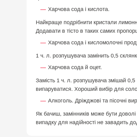
Харчова сода і кислота.
Найкраще подрібнити кристали лимонної к
Додавати в тісто в таких самих пропорц
Харчова сода і кисломолочні прод
1 ч. л. розпушувача замінить 0,5 склянк
Харчова сода й оцет.
Замість 1 ч. л. розпушувача змішай 0,5 
випаруватися. Хороший вибір для солод
Алкоголь. Дріжджові та пісочні вир
Як бачиш, замінників може бути доволі
випадку для надійності не завадить до