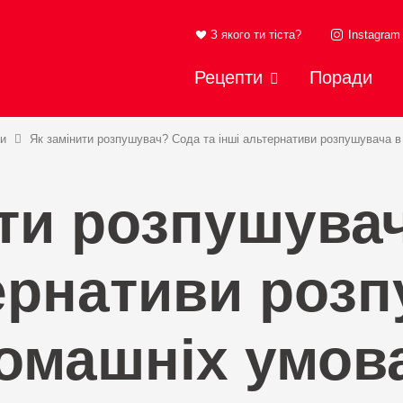
З якого ти тіста?
Instagram
Рецепти
Поради
и
Як замінити розпушувач? Сода та інші альтернативи розпушувача 
ти розпушува
ернативи роз
омашніх умов