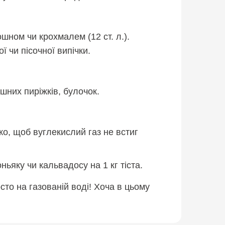
ошном чи крохмалем (12 ст. л.).
ї чи пісочної випічки.
ашних пиріжків, булочок.
дко, щоб вуглекислий газ не встиг
ньяку чи кальвадосу на 1 кг тіста.
сто на газованій воді! Хоча в цьому