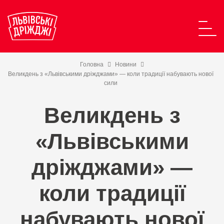
Головна
Новини
Великдень з «Львівськими дріжджами» — коли традиції набувають нової
сили
Великдень з
«Львівськими
дріжджами» —
коли традиції
набувають нової