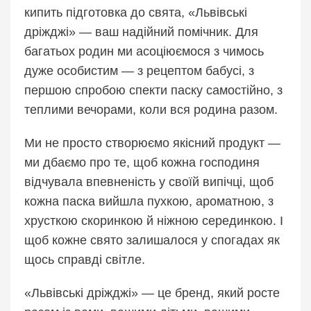
кипить підготовка до свята, «Львівські
дріжджі» — ваш надійний помічник. Для
багатьох родин ми асоціюємося з чимось
дуже особистим — з рецептом бабусі, з
першою спробою спекти паску самостійно, з
теплими вечорами, коли вся родина разом.
Ми не просто створюємо якісний продукт —
ми дбаємо про те, щоб кожна господиня
відчувала впевненість у своїй випічці, щоб
кожна паска вийшла пухкою, ароматною, з
хрусткою скоринкою й ніжною серединкою. І
щоб кожне свято залишалося у спогадах як
щось справді світле.
«Львівські дріжджі» — це бренд, який росте