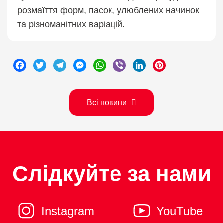
розмаїття форм, пасок, улюблених начинок
та різноманітних варіацій.
Facebook
Twitter
Telegram
Messenger
WhatsApp
Viber
LinkedIn
Pinterest
Всі новини
Слідкуйте за нами
Instagram
YouTube