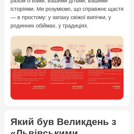
разом із вами, вашими дітьми, вашими
історіями. Ми розуміємо, що справжнє щастя
— в простому: у запаху свіжої випічки, у
родинних обіймах, у традиціях.
Який був Великдень з
«Львівськими