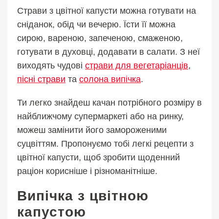
Страви з цвітної капусти можна готувати на
сніданок, обід чи вечерю. Їсти її можна
сирою, вареною, запеченою, смаженою,
готувати в духовці, додавати в салати. З неї
виходять чудові
страви для вегетаріанців
,
пісні страви
та
солона випічкa
.
Ти легко знайдеш качан потрібного розміру в
найближчому супермаркеті або на ринку,
можеш замінити його замороженими
суцвіттям. Пропонуємо тобі легкі рецепти з
цвітної капусти, щоб зробити щоденний
раціон корисніше і різноманітніше.
Випічка з цвітною
капустою