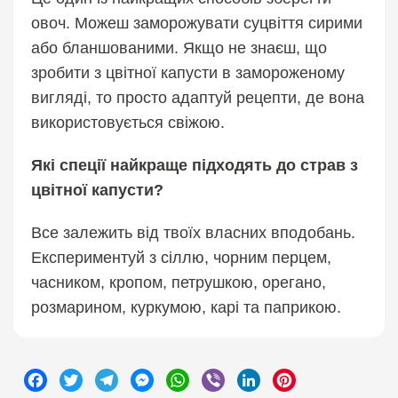
овоч. Можеш заморожувати суцвіття сирими
або бланшованими. Якщо не знаєш, що
зробити з цвітної капусти в замороженому
вигляді, то просто адаптуй рецепти, де вона
використовується свіжою.
Які спеції найкраще підходять до страв з
цвітної капусти?
Все залежить від твоїх власних вподобань.
Експериментуй з сіллю, чорним перцем,
часником, кропом, петрушкою, орегано,
розмарином, куркумою, карі та паприкою.
Facebook
Twitter
Telegram
Messenger
WhatsApp
Viber
LinkedIn
Pinterest