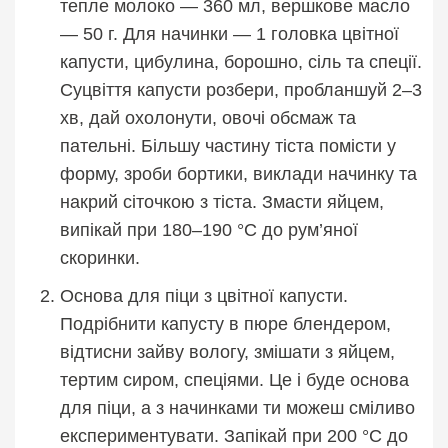
тепле молоко — 360 мл, вершкове масло
— 50 г. Для начинки — 1 головка цвітної
капусти, цибулина, борошно, сіль та спеції.
Суцвіття капусти розбери, пробланшуй 2–3
хв, дай охолонути, овочі обсмаж та
пательні. Більшу частину тіста помісти у
форму, зроби бортики, виклади начинку та
накрий сіточкою з тіста. Змасти яйцем,
випікай при 180–190 °C до рум’яної
скоринки.
Основа для піци з цвітної капусти.
Подрібнити капусту в пюре блендером,
відтисни зайву вологу, змішати з яйцем,
тертим сиром, спеціями. Це і буде основа
для піци, а з начинками ти можеш сміливо
експериментувати. Запікай при 200 °C до