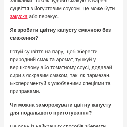
запіканки. Також чудово смакують варені
суцвіття з йогуртовим соусом. Це може бути
закуска
або перекус.
Як зробити цвітну капусту смачною без
смаження?
Готуй суцвіття на пару, щоб зберегти
природний смак та аромат, тушкуй у
вершковому або томатному соусі, додавай
сири з яскравим смаком, такі як пармезан.
Експериментуй з улюбленими спеціями та
приправами.
Чи можна заморожувати цвітну капусту
для подальшого приготування?
Це один із найкращих способів зберегти