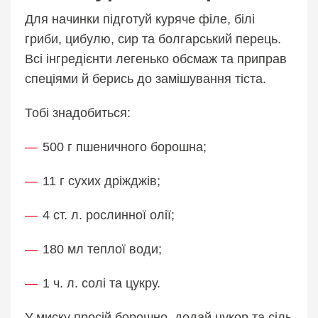
Для начинки підготуй куряче філе, білі
гриби, цибулю, сир та болгарський перець.
Всі інгредієнти легенько обсмаж та приправ
спеціями й берись до замішування тіста.
Тобі знадобиться:
500 г пшеничного борошна;
11 г сухих дріжджів;
4 ст. л. рослинної олії;
180 мл теплої води;
1 ч. л. солі та цукру.
У миску просій борошно, додай цукор та сіль