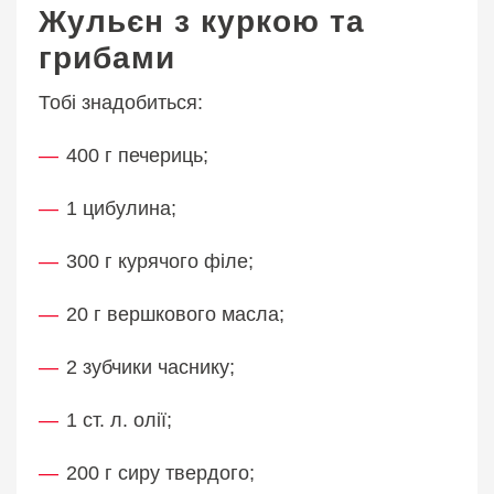
Жульєн з куркою та
грибами
Тобі знадобиться:
400 г печериць;
1 цибулина;
300 г курячого філе;
20 г вершкового масла;
2 зубчики часнику;
1 ст. л. олії;
200 г сиру твердого;