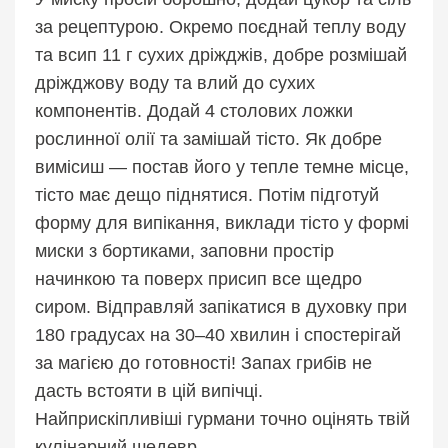
за рецептурою. Окремо поєднай теплу воду
та всип 11 г сухих дріжджів, добре розмішай
дріжджову воду та влий до сухих
компонентів. Додай 4 столових ложки
рослинної олії та замішай тісто. Як добре
вимісиш — постав його у тепле темне місце,
тісто має дещо піднятися. Потім підготуй
форму для випікання, виклади тісто у формі
миски з бортиками, заповни простір
начинкою та поверх присип все щедро
сиром. Відправляй запікатися в духовку при
180 градусах на 30–40 хвилин і спостерігай
за магією до готовності! Запах грибів не
дасть встояти в цій випічці.
Найприскіпливіші гурмани точно оцінять твій
кулінарний шедевр.