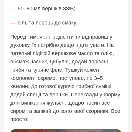
50–80 мл вершків 33%;
сіль та перець до смаку.
Перед тим, як інгредієнти ти відправиш у
духовку, їх потрібно дещо підготувати. На
пательні підігрій вершкове масло та олію,
обсмаж часник, цибулю, додай порізані
гриби та куряче філе. Тушкуй кожен
компонент окремо, поступово, по 3–5
хвилин. До готової курячо-грибної суміші
додай спеції та вершки. Переклади у форму
для випікання жульєн, щедро посип все
сиром та запікай до золотавої скоринки. Все
просто!