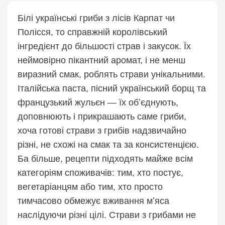
Білі українські гриби з лісів Карпат чи
Полісся, то справжній королівський
інгредієнт до більшості страв і закусок. Їх
неймовірно пікантний аромат, і не менш
виразний смак, роблять страви унікальними.
Італійська паста, пісний український борщ та
французький жульєн — їх обʼєднують,
доповнюють і прикрашають саме гриби,
хоча готові страви з грибів надзвичайно
різні, не схожі на смак та за консистенцією.
Ба більше, рецепти підходять майже всім
категоріям споживачів: тим, хто постує,
вегетаріанцям або тим, хто просто
тимчасово обмежує вживання мʼяса
наслідуючи різні цілі. Страви з грибами не