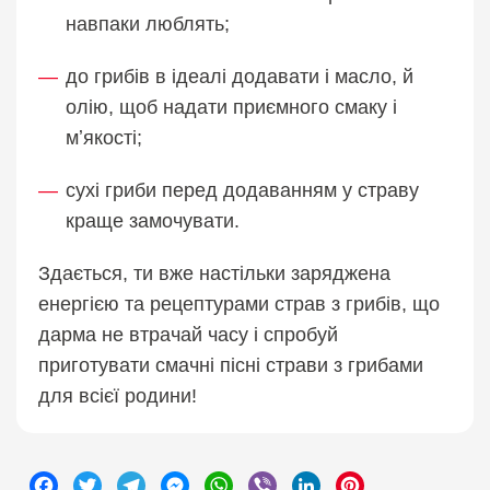
навпаки люблять;
до грибів в ідеалі додавати і масло, й
олію, щоб надати приємного смаку і
мʼякості;
сухі гриби перед додаванням у страву
краще замочувати.
Здається, ти вже настільки заряджена
енергією та рецептурами страв з грибів, що
дарма не втрачай часу і спробуй
приготувати смачні пісні страви з грибами
для всієї родини!
Facebook
Twitter
Telegram
Messenger
WhatsApp
Viber
LinkedIn
Pinterest