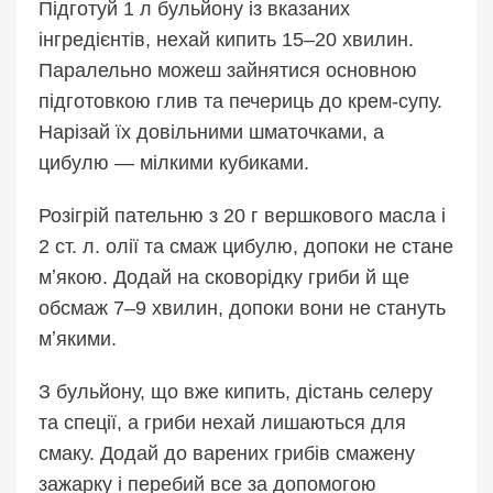
Підготуй 1 л бульйону із вказаних
інгредієнтів, нехай кипить 15–20 хвилин.
Паралельно можеш зайнятися основною
підготовкою глив та печериць до крем-супу.
Нарізай їх довільними шматочками, а
цибулю — мілкими кубиками.
Розігрій пательню з 20 г вершкового масла і
2 ст. л. олії та смаж цибулю, допоки не стане
мʼякою. Додай на сковорідку гриби й ще
обсмаж 7–9 хвилин, допоки вони не стануть
мʼякими.
З бульйону, що вже кипить, дістань селеру
та спеції, а гриби нехай лишаються для
смаку. Додай до варених грибів смажену
зажарку і перебий все за допомогою