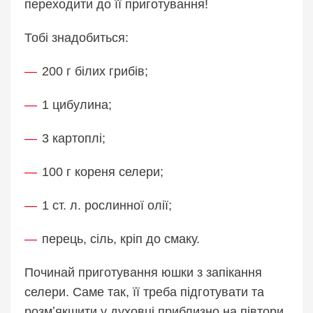
переходити до її приготування!
Тобі знадобиться:
200 г білих грибів;
1 цибулина;
3 картоплі;
100 г кореня селери;
1 ст. л. рослинної олії;
перець, сіль, кріп до смаку.
Починай приготування юшки з запікання
селери. Саме так, її треба підготувати та
розмʼякшити у духовці приблизно на півтори