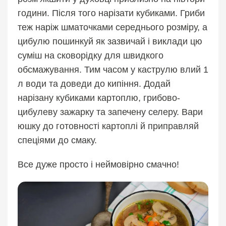
години. Після того нарізати кубиками. Гриби
теж наріж шматочками середнього розміру, а
цибулю пошинкуй як зазвичай і виклади цю
суміш на сковорідку для швидкого
обсмажування. Тим часом у каструлю влий 1
л води та доведи до кипіння. Додай
нарізану кубиками картоплю, грибово-
цибулеву зажарку та запечену селеру. Вари
юшку до готовності картоплі й приправляй
спеціями до смаку.
Все дуже просто і неймовірно смачно!