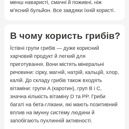
менш наваристі, смачні й поживні, ніж
мʼясний бульйон. Все завдяки їхній користі.
В чому користь грибів?
Їстівні групи грибів — дуже корисний
харчовий продукт й легкий для
приготування. Вони містять мінеральні
речовини: сірку, магній, натрій, кальцій, хлор,
калій. До складу грибів також входять
вітаміни: групи A (каротин), груп B і C,
значна кількість вітаміну D та PP. Гриби
багаті на бета-глікани, які мають позитивний
вплив на імунну систему людини й
запобігають пухлинній активності.