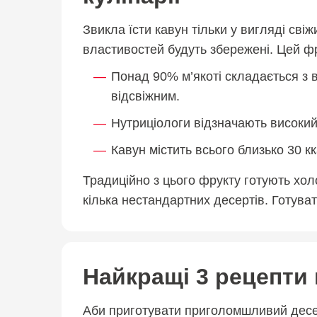
Звикла їсти кавун тільки у вигляді св
властивостей будуть збережені. Цей фр
Понад 90% м’якоті складається з 
відсвіжним.
Нутриціологи відзначають високий в
Кавун містить всього близько 30 к
Традиційно з цього фрукту готують холо
кілька нестандартних десертів. Готува
Найкращі 3 рецепти 
Аби приготувати приголомшливий десерт