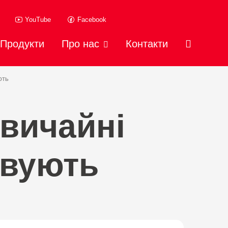
YouTube
Facebook
Продукти
Про нас
Контакти
ють
звичайні
ивують