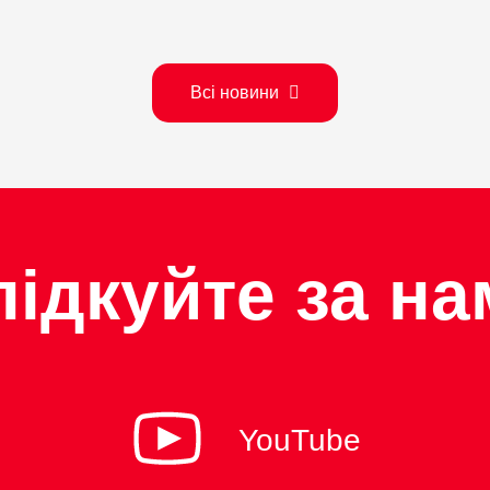
rest
Всі новини
лідкуйте за на
YouTube