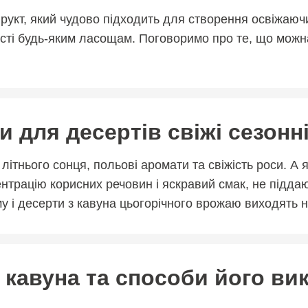
укт, який чудово підходить для створення освіжаючи
сті будь-яким ласощам. Поговоримо про те, що можна
 для десертів свіжі сезонн
літнього сонця, польові аромати та свіжість роси. А
нтрацію корисних речовин і яскравий смак, не підда
у і десерти з кавуна цьогорічного врожаю виходять н
 кавуна та способи його ви