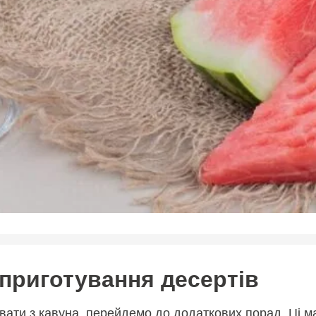
 приготування десертів
увати з кавуна, перейдемо до додаткових порад. Ці 