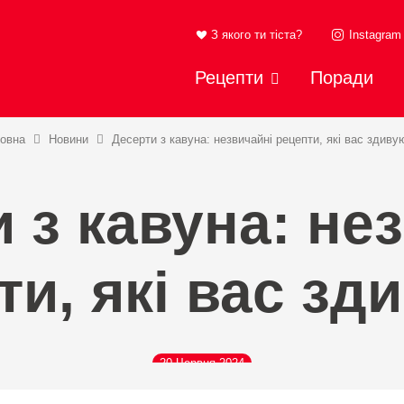
З якого ти тіста?
Instagram
Рецепти
Поради
овна
Новини
Десерти з кавуна: незвичайні рецепти, які вас здиву
 з кавуна: не
ти, які вас зд
20 Червня 2024