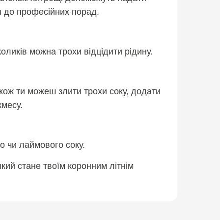
я до професійних порад.
оликів можна трохи відцідити рідину.
кож ти можеш злити трохи соку, додати
кмесу.
о чи лаймового соку.
який стане твоїм коронним літнім