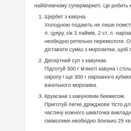
найближчому супермаркеті. Це робить 
Щербет з кавуна.
Холодною подають не лише помсту, 
л. цукру, сік 3 лаймів, 2 ст. л. нарі
необхідно ретельно перемолоти. О
діставати суміш з морозилки, щоб 
Десертний суп з кавуном.
Підготуй 300 г м’якоті кавуна і ст
сиропу і ще 300 г нарізаного кубик
ванільного морозива.
Круасани з кавуновим бекмесом.
Приготуй легке дріжджове тісто дл
частину кожного шматочка виклади
смаколики необхідно близько 25 хв