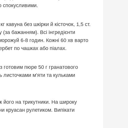
о спокусливими.
кавуна без шкірки й кісточок, 1,5 ст.
ому (за бажанням). Всі інгредієнти
орожуй 6-8 годин. Кожні 60 хв варто
рбет по чашках або піалах.
 з готовим пюре 50 г гранатового
сь листочками м’яти та кульками
ж його на трикутники. На широку
и круасан рулетиком. Випікати