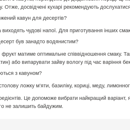
. Отже, досвідчені кухарі рекомендують дослухатис
ожений кавун для десертів?
 виходять чудові напої. Для приготування інших смак
десерт був занадто водянистим?
й фрукт матиме оптимальне співвідношення смаку. Та
тин) або випарувати зайву вологу під час варіння бе
уються з кавуном?
толову ложку м’яти, базиліку, кориці, меду, лимонног
гредієнтів. Це допоможе вибрати найкращий варіант, 
го не залишить байдужим.