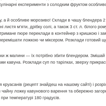
кулінарні експерименти з солодким фруктом особлив
а й особливе морозиво! Склади в чашу блендера 2 кг 
зані листя м’яти, дрібку солі, а також 3 ст. л. білого р
тримане пюре переклади в контейнер з кришкою і зам
перемішати ложкою чи міксером. Розклади готовий ще
ільки ж малини — їх потрібно збити блендером. Змішай
ами кавуна. Розклади суп по тарілках, зверху прикра
я круасанів (рецепт знайдеш на нашому сайті) і розрі
 чайну ложку кавунового варення та обережно загорн
 при температурі 180 градусів.