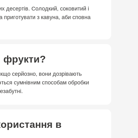
х десертів. Солодкий, соковитий і
 приготувати з кавуна, аби сповна
і фрукти?
 якщо серйозно, вони дозрівають
ються сумнівним способам обробки
езабутні.
користання в