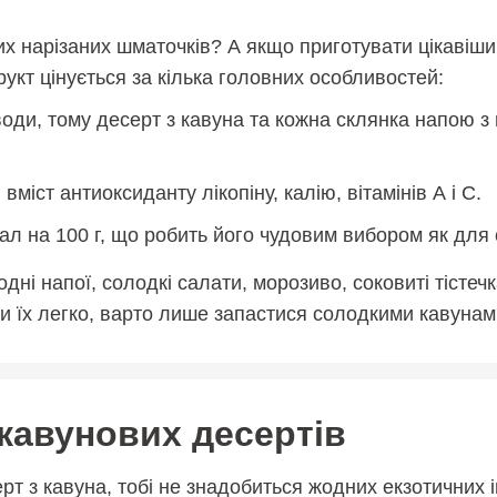
іжих нарізаних шматочків? А якщо приготувати цікаві
укт цінується за кілька головних особливостей:
води, тому десерт з кавуна та кожна склянка напою з
міст антиоксиданту лікопіну, калію, вітамінів А і С.
кал на 100 г, що робить його чудовим вибором як для 
дні напої, солодкі салати, морозиво, соковиті тістеч
ти їх легко, варто лише запастися солодкими кавунам
кавунових десертів
 з кавуна, тобі не знадобиться жодних екзотичних і