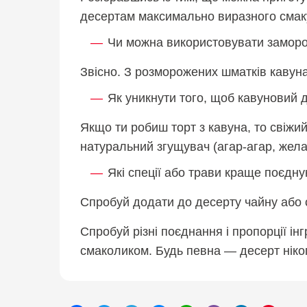
десертам максимально виразного смаку
Чи можна використовувати замор
Звісно. З розморожених шматків кавуна
Як уникнути того, щоб кавуновий 
Якщо ти робиш торт з кавуна, то свіжи
натуральний згущувач (агар-агар, жела
Які спеції або трави краще поєдн
Спробуй додати до десерту чайну або с
Спробуй різні поєднання і пропорції ін
смаколиком. Будь певна — десерт ніко