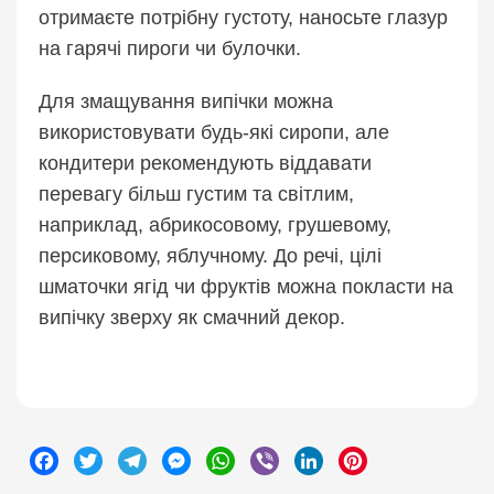
отримаєте потрібну густоту, наносьте глазур
на гарячі пироги чи булочки.
Для змащування випічки можна
використовувати будь-які сиропи, але
кондитери рекомендують віддавати
перевагу більш густим та світлим,
наприклад, абрикосовому, грушевому,
персиковому, яблучному. До речі, цілі
шматочки ягід чи фруктів можна покласти на
випічку зверху як смачний декор.
Facebook
Twitter
Telegram
Messenger
WhatsApp
Viber
LinkedIn
Pinterest