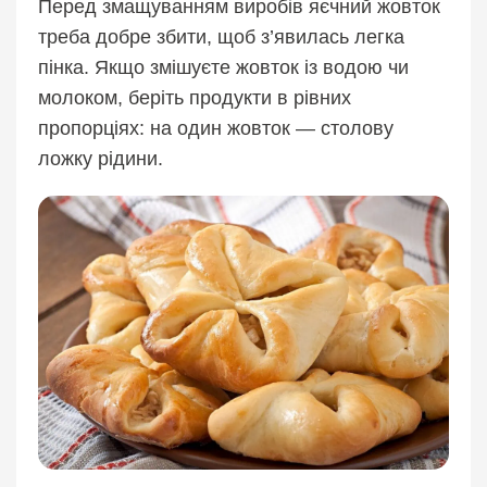
Перед змащуванням виробів яєчний жовток
треба добре збити, щоб з’явилась легка
пінка. Якщо змішуєте жовток із водою чи
молоком, беріть продукти в рівних
пропорціях: на один жовток — столову
ложку рідини.