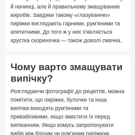
й начинці, але й правильному змащуванню
виробів. Завдяки такому «глазуванню»
пиріжки виглядають гарними, рум’яними та
апетитними. До того ж у них з’являється
хрустка скориночка — також доволі смачна.
Чому варто змащувати
випічку?
Розглядаючи фотографії до рецептів, можна
помітити, що пиріжки, булочки та інша
випічка виходять рум’яними та
привабливими, якщо змастити їх перед
випіканням. Якщо комусь запропонувати
вибір між блідим чи рум’яним пиріжком,