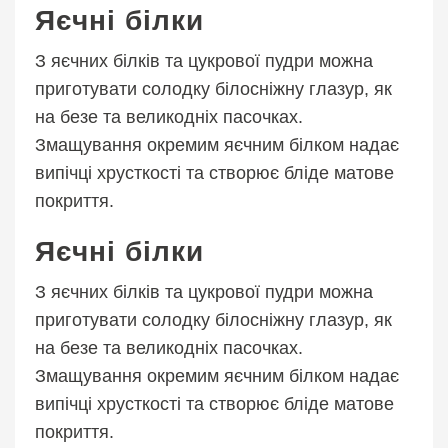
Яєчні білки
З яєчних білків та цукрової пудри можна
приготувати солодку білосніжну глазур, як
на безе та великодніх пасочках.
Змащування окремим яєчним білком надає
випічці хрусткості та створює бліде матове
покриття.
Яєчні білки
З яєчних білків та цукрової пудри можна
приготувати солодку білосніжну глазур, як
на безе та великодніх пасочках.
Змащування окремим яєчним білком надає
випічці хрусткості та створює бліде матове
покриття.